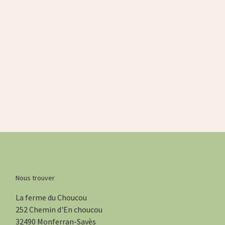
Nous trouver
La ferme du Choucou
252 Chemin d'En choucou
32490 Monferran-Savès