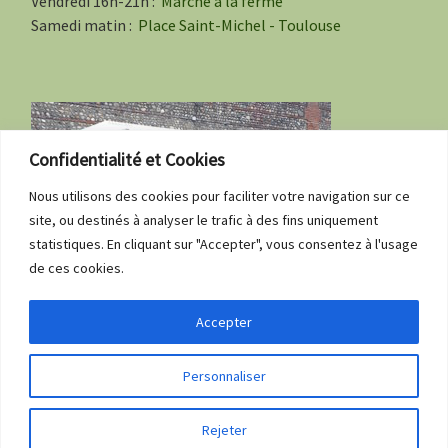
Vendredi 16h-21h :
Marché à la ferme
Samedi matin :
Place Saint-Michel - Toulouse
Confidentialité et Cookies
Nous utilisons des cookies pour faciliter votre navigation sur ce
site, ou destinés à analyser le trafic à des fins uniquement
statistiques. En cliquant sur "Accepter", vous consentez à l'usage
de ces cookies.
Accepter
Personnaliser
© 2026
La ferme du Choucou
– Tous droits réservés
Rejeter
Propulsé par
WP
– Réalisé avec the
Thème Customizr