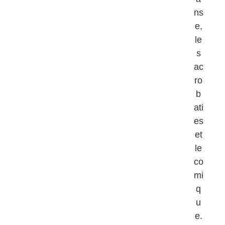
ns
e,
le
s
ac
ro
b
ati
es
et
le
co
mi
q
u
e.