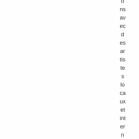
o
ns
av
ec
d
es
ar
tis
te
s
lo
ca
ux
et
int
er
n