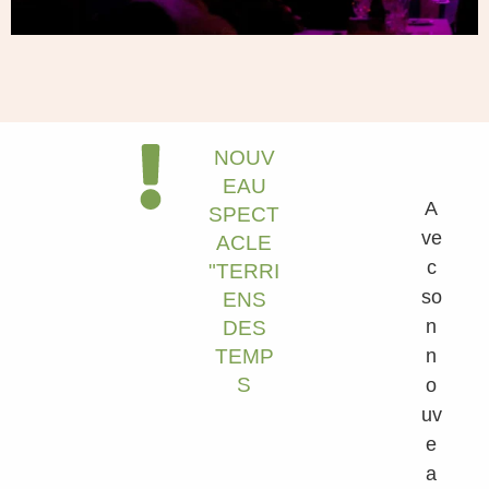
NOUV
EAU
A
SPECT
ve
ACLE
c
"TERRI
so
ENS
n
DES
n
TEMP
S
o
uv
e
a