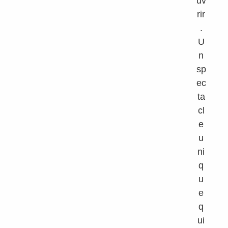
uv
rir
.
U
n
sp
ec
ta
cl
e
u
ni
q
u
e
q
ui