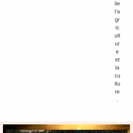
lie
l’a
gr
ic
ult
ur
e
et
la
cu
ltu
re
.