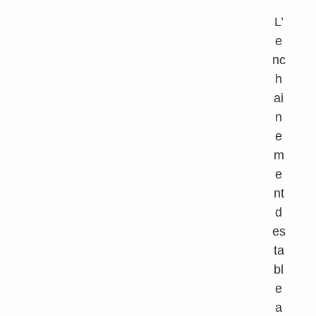
L’
e
nc
h
ai
n
e
m
e
nt
d
es
ta
bl
e
a