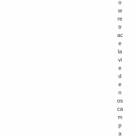
o
w
re
tr
ac
e
la
vi
e
d
e
n
os
ca
m
p
a